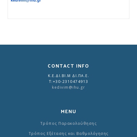
kedivim@ihu.
gr
CONTACT INFO
Κ.Ε.ΔΙ.ΒΙ.Μ ΔΙ.ΠΑ.Ε.
Τ:+30-2310474913
kedivim@ihu.
gr
MENU
Τρόπος Παρακολούθησης
Τρόπος Εξέτασης και Βαθμολόγησης