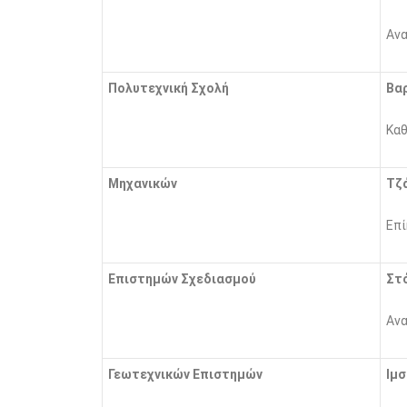
Ανα
Πολυτεχνική Σχολή
Βα
Καθ
Μηχανικών
Τζ
Επί
Επιστημών Σχεδιασμού
Στ
Ανα
Γεωτεχνικών
Επιστημών
Ιμσ