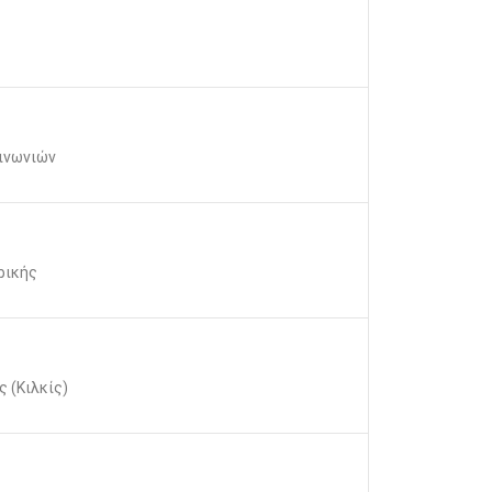
ινωνιών
ρικής
 (Κιλκίς)