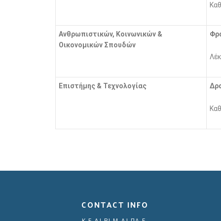
Καθ
Ανθρωπιστικών, Κοινωνικών &
Φρ
Οικονομικών Σπουδών
Λέκ
Επιστήμης & Τεχνολογίας
Δρ
Καθ
CONTACT INFO
Κ.Ε.ΔΙ.ΒΙ.Μ ΔΙ.ΠΑ.Ε.