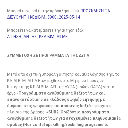
Μπορείτε να δείτε την πρόσκληση εδώ:
ΠΡΟΣΚΛΗΣΗ ΓΙΑ
ΔΙΕΥΘΥΝΤΗ ΚΕΔΙΒΙΜ_5908_2025-05-14
Μπορείτε να κατεβάσετε την αίτηση εδώ:
ΑΙΤΗΣΗ_ΔΝΤΗΣ_ΚΕΔΙΒΙΜ_ΔΙΠΑΕ
ΣΥΜΜΕΤΟΧΗ ΣΕ ΠΡΟΓΡΑΜΜΑΤΑ ΤΗΣ ΔΥΠΑ
Μετά από σχετική υποβολή αίτησης και αξιολόγησης της, το
Κ.Ε.ΔΙ.ΒΙ.Μ. ΔΙ.ΠΑ.Ε. εντάχθηκε στο Μητρώο Παρόχων
Κατάρτισης Κ.Ε.ΔΙ.ΒΙ.Μ. ΑΕΙ της ΔΥΠΑ (πρώην ΟΑΕΔ) για το
έργο
«Προγράμματα αναβάθμισης δεξιοτήτων και
επανακατάρτισης σε κλάδους υψηλής ζήτησης με
έμφαση στις ψηφιακές και πράσινες δεξιότητες»
στο
πλαίσιο της Δράσης:
«SUB2: Οριζόντια προγράμματα
αναβάθμισης δεξιοτήτων για στοχευμένες πληθυσμιακές
ομάδες (Horizontal upskilling/reskilling programs to