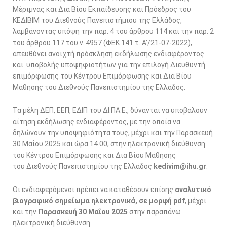
Μέριμνας και Δια Βίου Εκπαίδευσης και Πρόεδρος του
ΚΕΔΙΒΙΜ του Διεθνούς Πανεπιστήμιου της Ελλάδος,
λαμβάνοντας υπόψη την παρ. 4 του άρθρου 114 και την παρ. 2
του άρθρου 117 του ν. 4957 (ΦΕΚ 141 τ. Α’/21-07-2022),
απευθύνει ανοιχτή πρόσκληση εκδήλωσης ενδιαφέροντος
και υποβολής υποψηφιοτήτων για την επιλογή Διευθυντή
επιμόρφωσης του Κέντρου Επιμόρφωσης και Δια Βίου
Μάθησης του Διεθνούς Πανεπιστημίου της Ελλάδος.
Τα μέλη ΔΕΠ, ΕΕΠ, ΕΔΙΠ του ΔΙ.ΠΑ.Ε., δύνανται να υποβάλουν
αίτηση εκδήλωσης ενδιαφέροντος, με την οποία να
δηλώνουν την υποψηφιότητα τους, μέχρι και την Παρασκευή
30 Μαΐου 2025 και ώρα 14.00, στην ηλεκτρονική διεύθυνση
του Κέντρου Επιμόρφωσης και Δια Βίου Μάθησης
του Διεθνούς Πανεπιστημίου της Ελλάδος
kedivim@ihu.gr
.
Οι ενδιαφερόμενοι πρέπει να καταθέσουν επίσης
αναλυτικό
βιογραφικό σημείωμα ηλεκτρονικά, σε μορφή pdf
, μέχρι
και την
Παρασκευή 30 Μαΐου 2025
στην παραπάνω
ηλεκτρονική διεύθυνση.